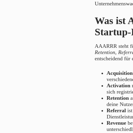
Unternehmenswach
Was ist 
Startup-
AAARRR steht fü
Retention
,
Referr
entscheidend für d
Acquisition
verschieden
Activation
m
sich registr
Retention
a
deine Nutzer
Referral
ist
Dienstleistu
Revenue
bez
unterschied