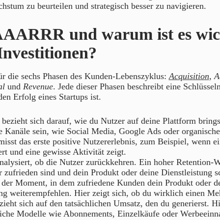
stum zu beurteilen und strategisch besser zu navigieren.
AAARRR und warum ist es wich
Investitionen?
r die sechs Phasen des Kunden-Lebenszyklus:
Acquisition
,
A
al
und
Revenue
. Jede dieser Phasen beschreibt eine Schlüsselm
en Erfolg eines Startups ist.
bezieht sich darauf, wie du Nutzer auf deine Plattform bring
e Kanäle sein, wie Social Media, Google Ads oder organische
isst das erste positive Nutzererlebnis, zum Beispiel, wenn 
iert und eine gewisse Aktivität zeigt.
nalysiert, ob die Nutzer zurückkehren. Ein hoher Retention-We
 zufrieden sind und dein Produkt oder deine Dienstleistung s
 der Moment, in dem zufriedene Kunden dein Produkt oder d
ng weiterempfehlen. Hier zeigt sich, ob du wirklich einen Meh
ieht sich auf den tatsächlichen Umsatz, den du generierst. H
liche Modelle wie Abonnements, Einzelkäufe oder Werbeei