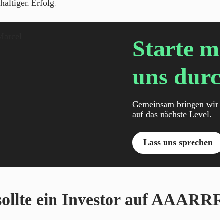
haltigen Erfolg.
Starte m
uns durc
Gemeinsam bringen wir 
auf das nächste Level.
Lass uns sprechen
ollte ein Investor auf AAARR