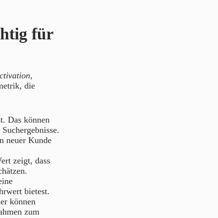
tig für
ctivation
,
etrik, die
st. Das können
 Suchergebnisse.
ein neuer Kunde
rt zeigt, dass
chätzen.
eine
rwert bietest.
ier können
nnahmen zum