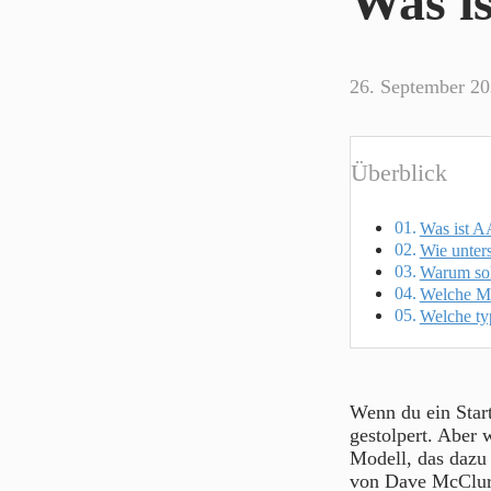
Was 
26. September 2
Überblick
Was ist A
Wie unter
Warum sol
Welche Me
Welche ty
Wenn du ein Star
gestolpert. Aber 
Modell, das dazu 
von Dave McClure