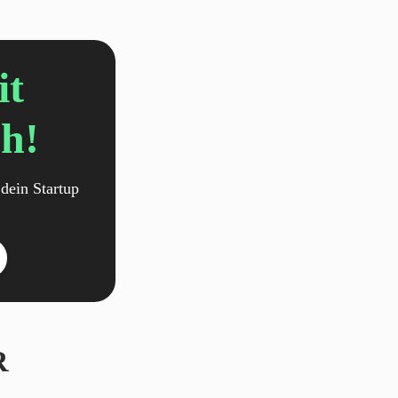
it
h!
dein Startup
R