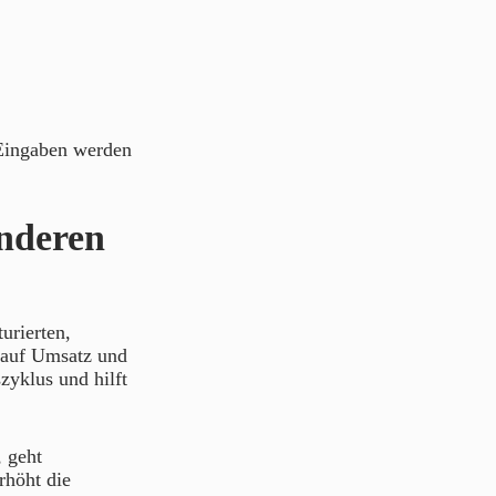
 Eingaben werden
nderen
urierten,
r auf Umsatz und
yklus und hilft
 geht
rhöht die