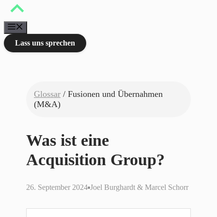
Zum
Inhalt
springen
Menü
Lass uns sprechen
Glossar
/ Fusionen und Übernahmen
(M&A)
Was ist eine
Acquisition Group?
26. September 2024
Joel Burghardt & Marcel Schorr