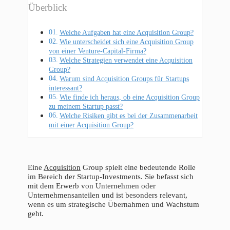
Überblick
Welche Aufgaben hat eine Acquisition Group?
Wie unterscheidet sich eine Acquisition Group
von einer Venture-Capital-Firma?
Welche Strategien verwendet eine Acquisition
Group?
Warum sind Acquisition Groups für Startups
interessant?
Wie finde ich heraus, ob eine Acquisition Group
zu meinem Startup passt?
Welche Risiken gibt es bei der Zusammenarbeit
mit einer Acquisition Group?
Eine
Acquisition
Group spielt eine bedeutende Rolle
im Bereich der Startup-Investments. Sie befasst sich
mit dem Erwerb von Unternehmen oder
Unternehmensanteilen und ist besonders relevant,
wenn es um strategische Übernahmen und Wachstum
geht.