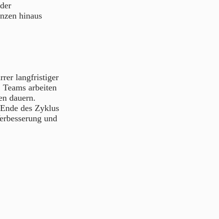
der
enzen hinaus
rer langfristiger
 Teams arbeiten
en dauern.
m Ende des Zyklus
Verbesserung und