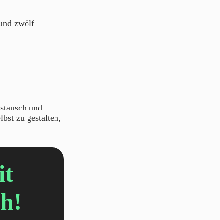
 und zwölf
ustausch und
lbst zu gestalten,
it
h!