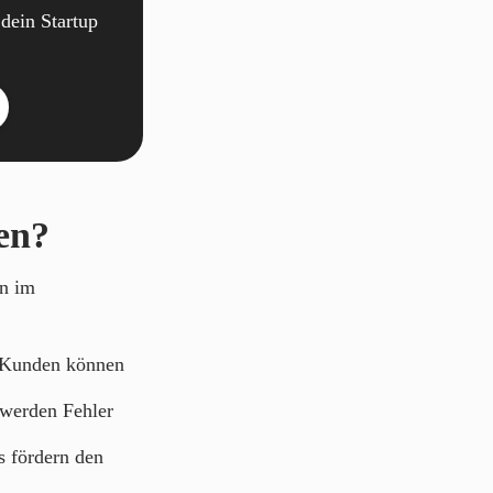
dein Startup
ten?
en im
 Kunden können
 werden Fehler
 fördern den