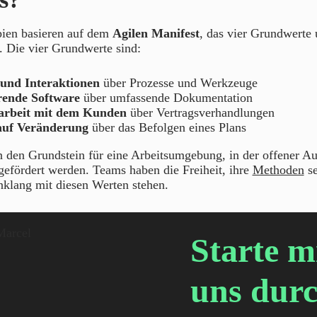
pien basieren auf dem
Agilen Manifest
, das vier Grundwerte
t. Die vier Grundwerte sind:
 und Interaktionen
über Prozesse und Werkzeuge
rende Software
über umfassende Dokumentation
rbeit mit dem Kunden
über Vertragsverhandlungen
auf Veränderung
über das Befolgen eines Plans
n den Grundstein für eine Arbeitsumgebung, in der offener A
efördert werden. Teams haben die Freiheit, ihre
Methoden
se
nklang mit diesen Werten stehen.
Starte m
uns durc