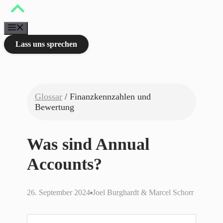
Zum
Inhalt
springen
Menü
Lass uns sprechen
Glossar
/ Finanzkennzahlen und
Bewertung
Was sind Annual
Accounts?
26. September 2024
Joel Burghardt & Marcel Schorr