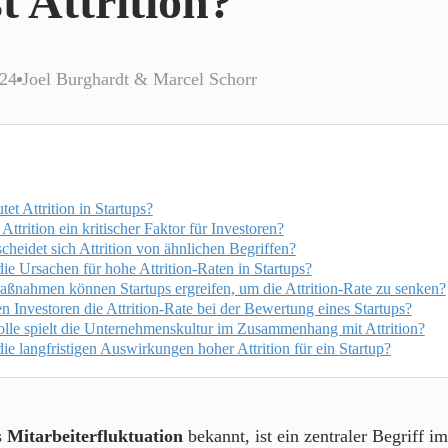
t Attrition?
024
Joel Burghardt & Marcel Schorr
et Attrition in Startups?
Attrition ein kritischer Faktor für Investoren?
cheidet sich Attrition von ähnlichen Begriffen?
ie Ursachen für hohe Attrition-Raten in Startups?
ßnahmen können Startups ergreifen, um die Attrition-Rate zu senken?
 Investoren die Attrition-Rate bei der Bewertung eines Startups?
lle spielt die Unternehmenskultur im Zusammenhang mit Attrition?
ie langfristigen Auswirkungen hoher Attrition für ein Startup?
s
Mitarbeiterfluktuation
bekannt, ist ein zentraler Begriff i