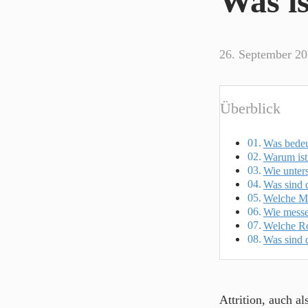
Was is
26. September 2
Überblick
Was bedeut
Warum ist 
Wie unters
Was sind d
Welche Ma
Wie messen
Welche Ro
Was sind d
Attrition, auch al