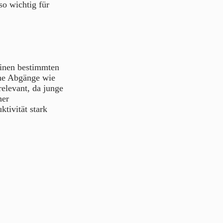
so wichtig für
einen bestimmten
che Abgänge wie
relevant, da junge
her
tivität stark