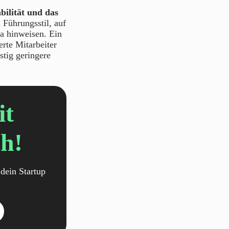
bilität und das
 Führungsstil, auf
a hinweisen. Ein
erte Mitarbeiter
stig geringere
it
h!
dein Startup