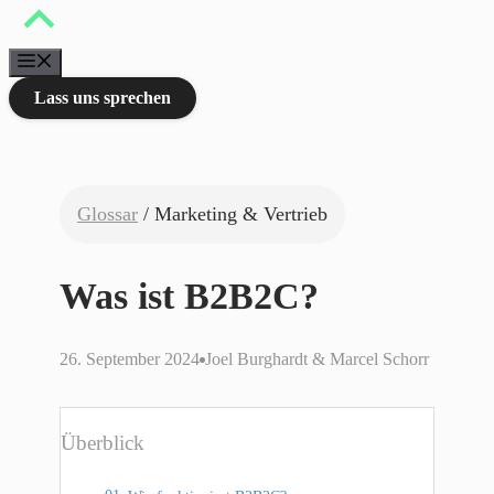
Zum
Inhalt
springen
Menü
Lass uns sprechen
Glossar
/ Marketing & Vertrieb
Was ist B2B2C?
26. September 2024
Joel Burghardt & Marcel Schorr
Überblick