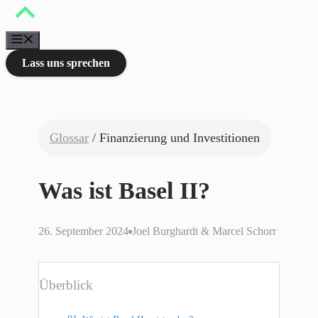
Zum
Inhalt
springen
Menü
Lass uns sprechen
Glossar
/ Finanzierung und Investitionen
Was ist Basel II?
26. September 2024
Joel Burghardt & Marcel Schorr
Überblick