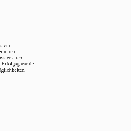
s ein
bemühen,
ass er auch
 Erfolgsgarantie.
öglichkeiten