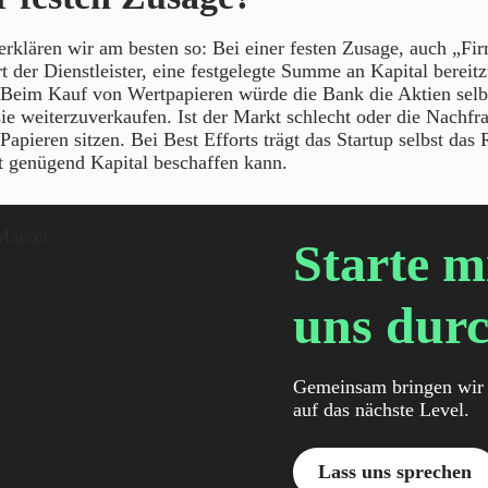
erklären wir am besten so: Bei einer festen Zusage, auch „
t der Dienstleister, eine festgelegte Summe an Kapital bereitz
. Beim Kauf von Wertpapieren würde die Bank die Aktien selb
ie weiterzuverkaufen. Ist der Markt schlecht oder die Nachfra
apieren sitzen. Bei Best Efforts trägt das Startup selbst das R
ht genügend Kapital beschaffen kann.
Starte m
uns durc
Gemeinsam bringen wir 
auf das nächste Level.
Lass uns sprechen