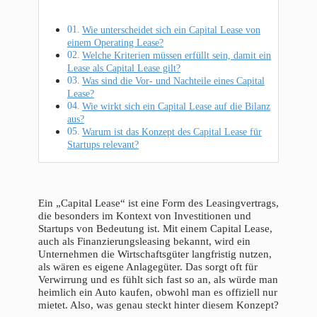
Wie unterscheidet sich ein Capital Lease von
einem Operating Lease?
Welche Kriterien müssen erfüllt sein, damit ein
Lease als Capital Lease gilt?
Was sind die Vor- und Nachteile eines Capital
Lease?
Wie wirkt sich ein Capital Lease auf die Bilanz
aus?
Warum ist das Konzept des Capital Lease für
Startups relevant?
Ein „Capital Lease“ ist eine Form des Leasingvertrags,
die besonders im Kontext von Investitionen und
Startups von Bedeutung ist. Mit einem Capital Lease,
auch als Finanzierungsleasing bekannt, wird ein
Unternehmen die Wirtschaftsgüter langfristig nutzen,
als wären es eigene Anlagegüter. Das sorgt oft für
Verwirrung und es fühlt sich fast so an, als würde man
heimlich ein Auto kaufen, obwohl man es offiziell nur
mietet. Also, was genau steckt hinter diesem Konzept?