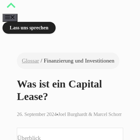
Zum
Inhalt
springen
Menü
Lass uns sprechen
Glossar
/ Finanzierung und Investitionen
Was ist ein Capital
Lease?
26. September 2024
Joel Burghardt & Marcel Schorr
Überblick