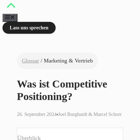
Zum
Inhalt
springen
Menü
Lass uns sprechen
Glossar
/ Marketing & Vertrieb
Was ist Competitive
Positioning?
26. September 2024
Joel Burghardt & Marcel Schorr
Überblick