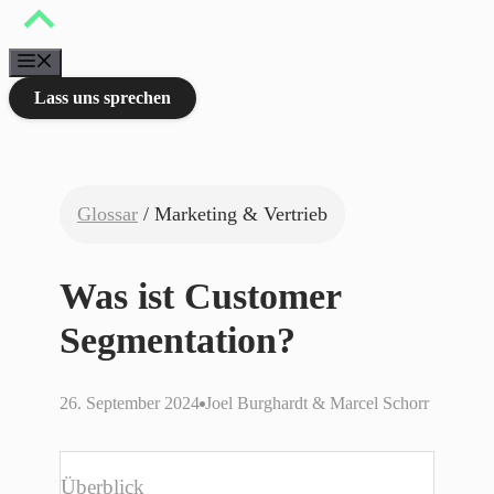
Zum
Inhalt
springen
Menü
Lass uns sprechen
Glossar
/ Marketing & Vertrieb
Was ist Customer
Segmentation?
26. September 2024
Joel Burghardt & Marcel Schorr
Überblick