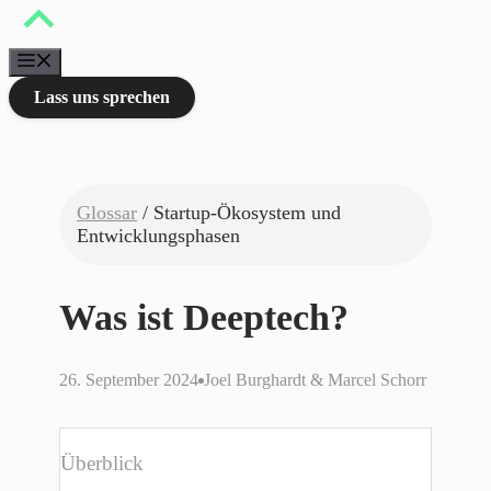
Zum
Inhalt
springen
Menü
Lass uns sprechen
Glossar
/ Startup-Ökosystem und
Entwicklungsphasen
Was ist Deeptech?
26. September 2024
Joel Burghardt & Marcel Schorr
Überblick