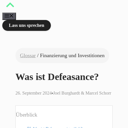
Zum
Inhalt
springen
Menü
Lass uns sprechen
Glossar
/ Finanzierung und Investitionen
Was ist Defeasance?
26. September 2024
Joel Burghardt & Marcel Schorr
Überblick