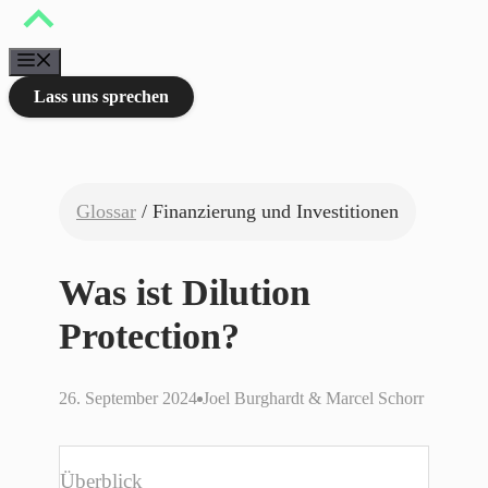
Zum
Inhalt
springen
Menü
Lass uns sprechen
Glossar
/ Finanzierung und Investitionen
Was ist Dilution
Protection?
26. September 2024
Joel Burghardt & Marcel Schorr
Überblick