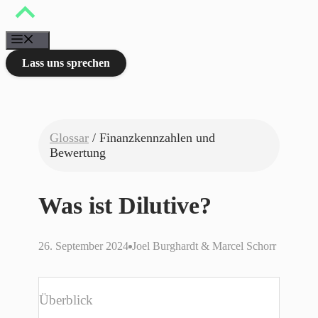
Zum
Inhalt
springen
Menü
Lass uns sprechen
Glossar
/ Finanzkennzahlen und
Bewertung
Was ist Dilutive?
26. September 2024
Joel Burghardt & Marcel Schorr
Überblick