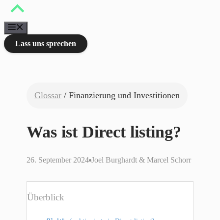
Zum
Inhalt
springen
Menü
Lass uns sprechen
Glossar
/ Finanzierung und Investitionen
Was ist Direct listing?
26. September 2024
Joel Burghardt & Marcel Schorr
Überblick