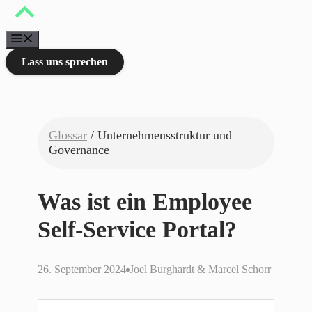
Zum
Inhalt
springen
Menü
Lass uns sprechen
Glossar
/ Unternehmensstruktur und
Governance
Was ist ein Employee
Self-Service Portal?
26. September 2024
Joel Burghardt & Marcel Schorr