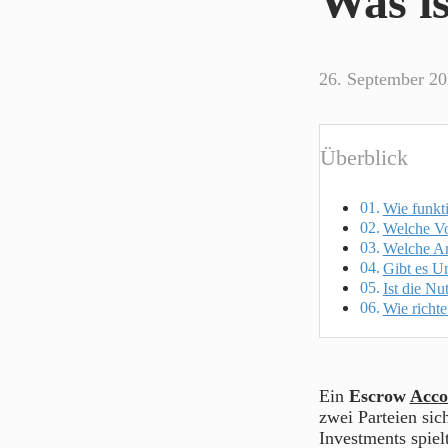
Was i
26. September 2
Überblick
Wie funkt
Welche Vo
Welche Ar
Gibt es U
Ist die Nu
Wie richt
Ein
Escrow
Acco
zwei Parteien sic
Investments spiel