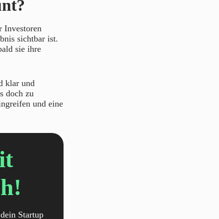
unt?
r Investoren
nis sichtbar ist.
ald sie ihre
d klar und
es doch zu
ngreifen und eine
it
h!
dein Startup