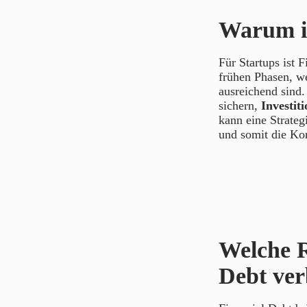
Warum is
Für Startups ist 
frühen Phasen, w
ausreichend sind
sichern,
Investit
kann eine Strateg
und somit die Ko
Welche R
Debt ve