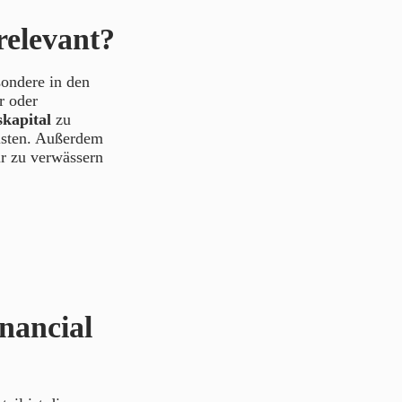
relevant?
sondere in den
r oder
skapital
zu
isten. Außerdem
ur zu verwässern
nancial