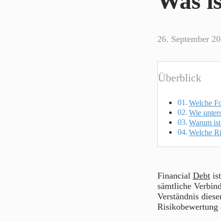
Was is
26. September 2
Überblick
Welche Fo
Wie unters
Warum ist 
Welche Ri
Financial
Debt
ist
sämtliche Verbind
Verständnis dieser
Risikobewertung e