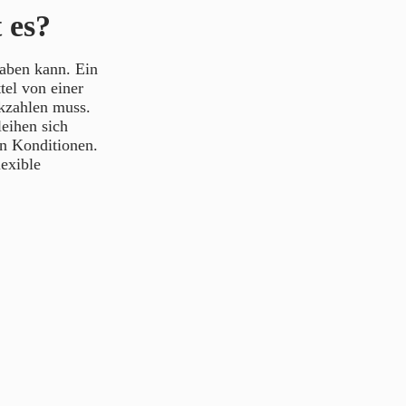
 es?
haben kann. Ein
tel von einer
ckzahlen muss.
eihen sich
en Konditionen.
exible