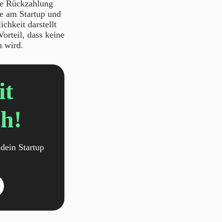
ne Rückzahlung
le am Startup und
chkeit darstellt
orteil, dass keine
n wird.
it
h!
dein Startup