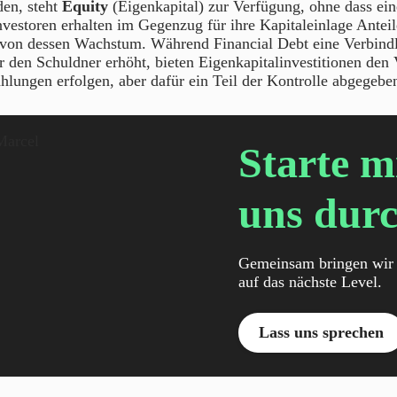
den, steht
Equity
(Eigenkapital) zur Verfügung, ohne dass ei
 Investoren erhalten im Gegenzug für ihre Kapitaleinlage Antei
t von dessen Wachstum. Während Financial Debt eine Verbindli
r den Schuldner erhöht, bieten Eigenkapitalinvestitionen den V
lungen erfolgen, aber dafür ein Teil der Kontrolle abgegebe
Starte m
uns durc
Gemeinsam bringen wir 
auf das nächste Level.
Lass uns sprechen