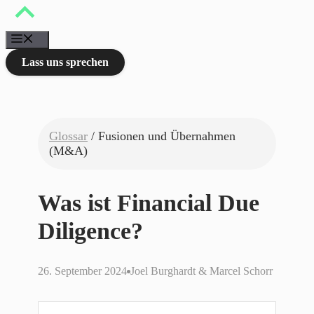
Zum
Inhalt
springen
Menü
Lass uns sprechen
Glossar
/ Fusionen und Übernahmen
(M&A)
Was ist Financial Due
Diligence?
26. September 2024
Joel Burghardt & Marcel Schorr