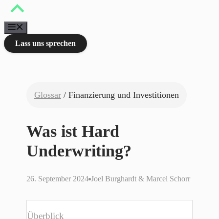
Zum
Inhalt
springen
Menü
Lass uns sprechen
Glossar
/ Finanzierung und Investitionen
Was ist Hard
Underwriting?
26. September 2024
Joel Burghardt & Marcel Schorr
Überblick