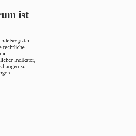
um ist
delsregister.
 rechtliche
und
icher Indikator,
aschungen zu
ngen.