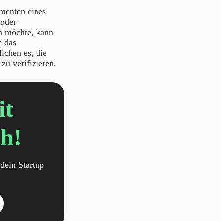
umenten eines
 oder
n möchte, kann
e das
ichen es, die
zu verifizieren.
it
h!
dein Startup