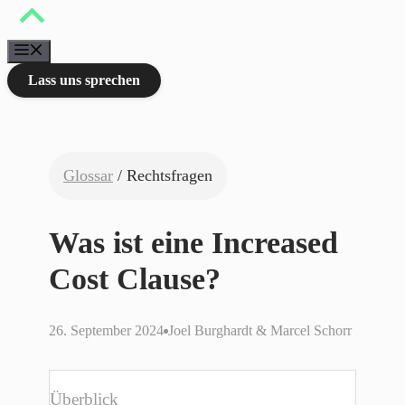
Zum
Inhalt
springen
Menü
Lass uns sprechen
Glossar
/ Rechtsfragen
Was ist eine Increased
Cost Clause?
26. September 2024
Joel Burghardt & Marcel Schorr
Überblick