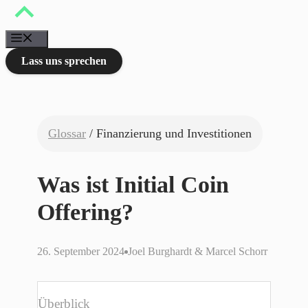
Zum
Inhalt
springen
Menü
Lass uns sprechen
Glossar
/ Finanzierung und Investitionen
Was ist Initial Coin
Offering?
26. September 2024
Joel Burghardt & Marcel Schorr
Überblick