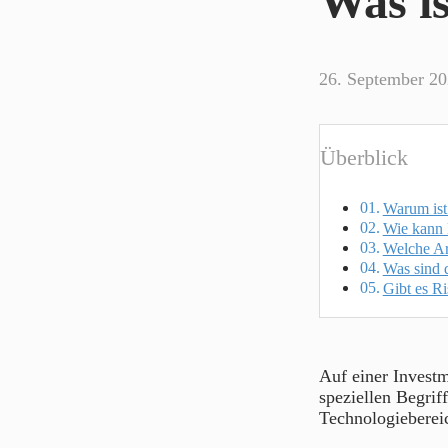
Was i
26. September 2
Überblick
Warum ist
Wie kann 
Welche Ar
Was sind d
Gibt es R
Auf einer Investm
speziellen Begrif
Technologiebereic