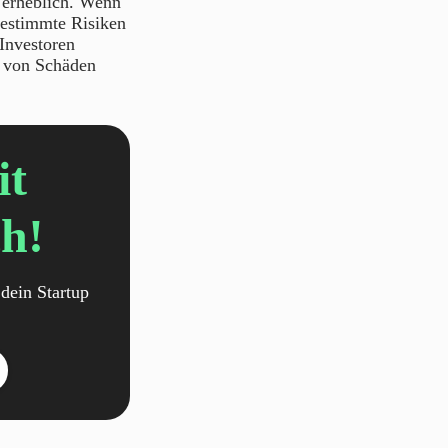
n erheblich. Wenn
bestimmte Risiken
Investoren
n von Schäden
it
h!
dein Startup