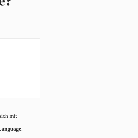
e?
sich mit
d
Language
.