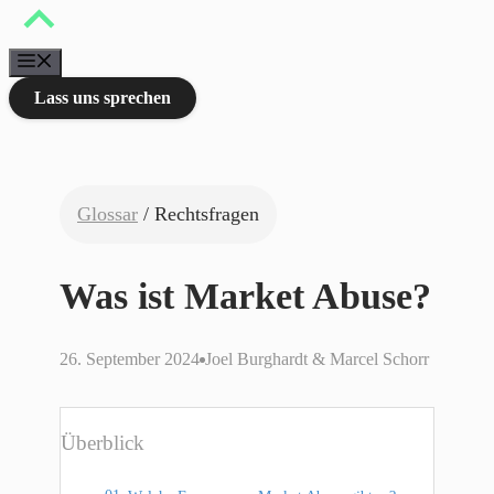
Zum
Inhalt
springen
Menü
Lass uns sprechen
Glossar
/ Rechtsfragen
Was ist Market Abuse?
26. September 2024
Joel Burghardt & Marcel Schorr
Überblick