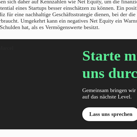
sen sich daher auf Kennzahlen wie Net Equity, um die finanzie
ntial eines Startups besser einschätzen zu können. Ein posit
diz für eine nachhaltige Geschäftsstrategie dienen, bei der d
verbraucht. Umgekehrt kann ein negatives Net Equity ein Warns
Schulden hat, als es Vermögenswerte besitzt.
Starte m
uns durc
Gemeinsam bringen wir 
auf das nächste Level.
Lass uns sprechen