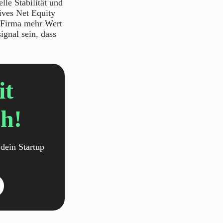
lle Stabilität und
ives Net Equity
ie Firma mehr Wert
ignal sein, dass
it
h!
dein Startup