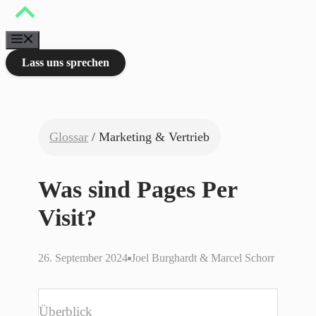
Zum
Inhalt
springen
Menü
Lass uns sprechen
Glossar
/ Marketing & Vertrieb
Was sind Pages Per
Visit?
26. September 2024
Joel Burghardt & Marcel Schorr
Überblick