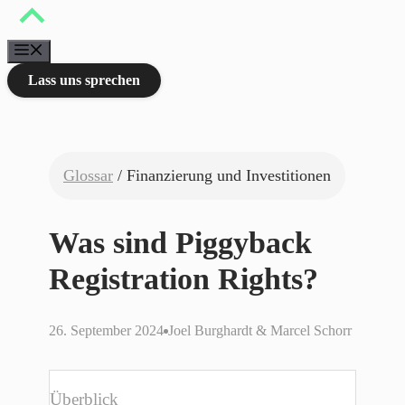
Zum
Inhalt
springen
Menü
Lass uns sprechen
Glossar
/ Finanzierung und Investitionen
Was sind Piggyback
Registration Rights?
26. September 2024
Joel Burghardt & Marcel Schorr
Überblick