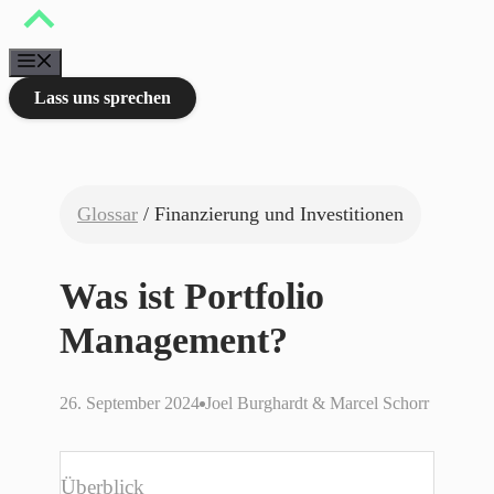
Zum
Inhalt
springen
Menü
Lass uns sprechen
Glossar
/ Finanzierung und Investitionen
Was ist Portfolio
Management?
26. September 2024
Joel Burghardt & Marcel Schorr
Überblick