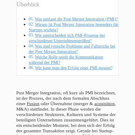
Überblick
Was umfasst die Post Merger Integration (PMI)?
Warum ist Post Merger Integration besonders für
Startups wichtig?
Wie unterscheiden sich PMI-Prozesse bei
verschiedenen Unternehmensgrößen?
Was sind typische Probleme und Fallstricke bei
der Post Merger Integration?
Welche Rolle spielt die Kommunikation
während der PMI?
Wie kann man den Erfolg einer PMI messen?
Post Merger Integration, oft kurz als PMI bezeichnet,
ist der Prozess, der nach dem formalen Abschluss
einer
Fusion
oder Übernahme (merger &
acquisition
,
M&A) stattfindet. In dieser Phase werden die
verschiedenen Strukturen, Kulturen und Systeme der
beteiligten Unternehmen zusammengeführt. Dies ist
ein entscheidender Moment, bei dem sich der Erfolg
der gesamten Transaktion zeigt. Gerade bei Startup-