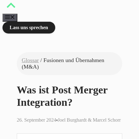
Zum
Inhalt
springen
Menü
Lass uns sprechen
Glossar
/ Fusionen und Übernahmen
(M&A)
Was ist Post Merger
Integration?
26. September 2024
Joel Burghardt & Marcel Schorr