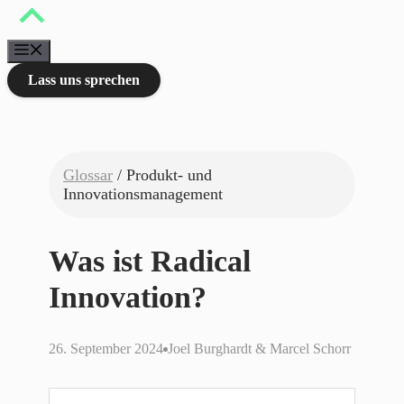
Zum
Inhalt
springen
Menü
Lass uns sprechen
Glossar
/ Produkt- und
Innovationsmanagement
Was ist Radical
Innovation?
26. September 2024
Joel Burghardt & Marcel Schorr