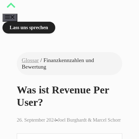
Zum
Inhalt
springen
Menü
Lass uns sprechen
Glossar
/ Finanzkennzahlen und
Bewertung
Was ist Revenue Per
User?
26. September 2024
Joel Burghardt & Marcel Schorr