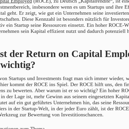
pital Employed
(ROCE), zu Deutsch „Kapitalrendite“, ist ein
stmentbereich, insbesondere wenn es um Startups und ihre Ef
l geht. Er zeigt, wie gut ein Unternehmen seine investierten
schaften. Diese Kennzahl ist besonders nützlich für Investore
tiv ein Startup seine Ressourcen einsetzt. Ein hoher ROCE-We
ernehmen sein Kapital effizient nutzt und dadurch potenziell
t der Return on Capital Empl
wichtig?
von Startups und Investments fragt man sich immer wieder, w
ier kommt der ROCE ins Spiel. Der ROCE hilft uns, den fin
ns zu bewerten. Aber warum ist er so wichtig? Ein hoher RO
n der Lage ist, mehr Gewinn aus seinem eingesetzten Kapital
tet auf ein gut geführtes Unternehmen hin, das seine Ressou
ers in der Startup-Welt, in der jeder Euro zählt, ist der ROCE
Werkzeug zur Bewertung von Investitionschancen.
rmationen zum Thema