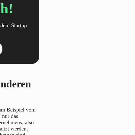
h!
dein Startup
anderen
zum Beispiel vom
 nur das
ernehmens, also
utzt werden,
dungen sind