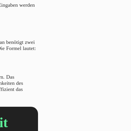
 Eingaben werden
an benötigt zwei
Die Formel lautet:
rn. Das
hkeiten des
fizient das
it