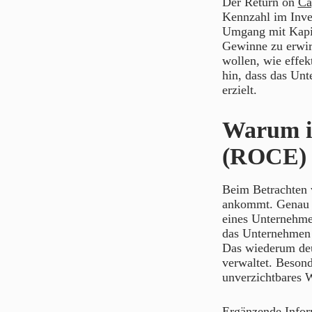
Der Return on
Ca
Kennzahl im Inve
Umgang mit Kapita
Gewinne zu erwirt
wollen, wie effek
hin, dass das Unt
erzielt.
Warum is
(ROCE) 
Beim Betrachten 
ankommt. Genau h
eines Unternehme
das Unternehmen i
Das wiederum deu
verwaltet. Besond
unverzichtbares 
Ergänzende Info