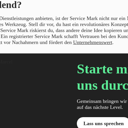
dend?
 Dienstleistungen anbieten, ist der Service Mark nicht nur ein
hes Werkzeug. Stell dir vor, du hast ein revolutionäres Konzep
ervice Mark riskierst du, dass andere deine Idee kopieren u
Ein registrierter Service Mark schafft Vertrauen bei den Kun
tzt vor Nachahmern und fördert den
Unternehmenswert
.
Starte m
uns durc
Gemeinsam bringen wir 
auf das nächste Level.
Lass uns sprechen