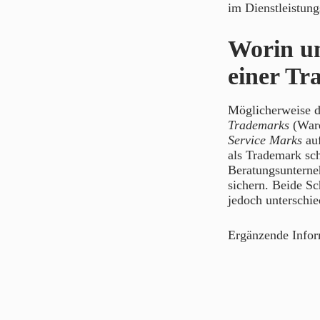
im Dienstleistung
Worin un
einer T
Möglicherweise d
Trademarks
(Ware
Service Marks
auf
als Trademark sch
Beratungsunterneh
sichern. Beide Sc
jedoch unterschie
Ergänzende Info