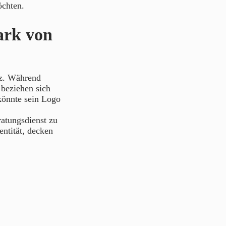
öchten.
ark von
nz. Während
beziehen sich
könnte sein Logo
atungsdienst zu
ntität, decken