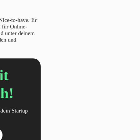
 Nice-to-have. Er
t für Online-
nd unter deinem
den und
it
h!
dein Startup