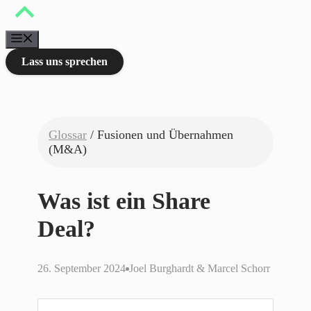
Zum
Inhalt
springen
Menü
Lass uns sprechen
Glossar
/ Fusionen und Übernahmen
(M&A)
Was ist ein Share
Deal?
26. September 2024
Joel Burghardt & Marcel Schorr