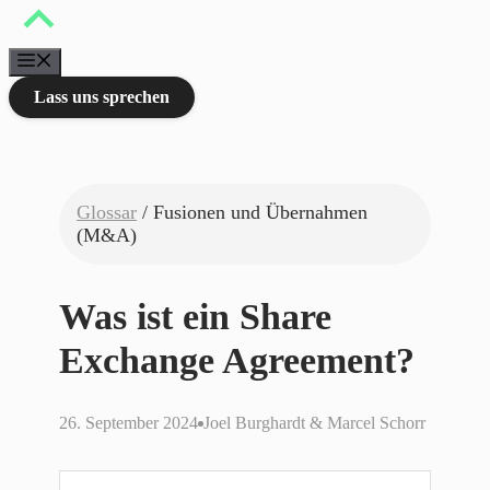
Zum
Inhalt
springen
Menü
Lass uns sprechen
Glossar
/ Fusionen und Übernahmen
(M&A)
Was ist ein Share
Exchange Agreement?
26. September 2024
Joel Burghardt & Marcel Schorr