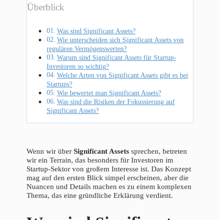
Überblick
Was sind Significant Assets?
Wie unterscheiden sich Significant Assets von
regulären Vermögenswerten?
Warum sind Significant Assets für Startup-
Investoren so wichtig?
Welche Arten von Significant Assets gibt es bei
Startups?
Wie bewertet man Significant Assets?
Was sind die Risiken der Fokussierung auf
Significant Assets?
Wenn wir über
Significant Assets
sprechen, betreten
wir ein Terrain, das besonders für Investoren im
Startup-Sektor von großem Interesse ist. Das Konzept
mag auf den ersten Blick simpel erscheinen, aber die
Nuancen und Details machen es zu einem komplexen
Thema, das eine gründliche Erklärung verdient.