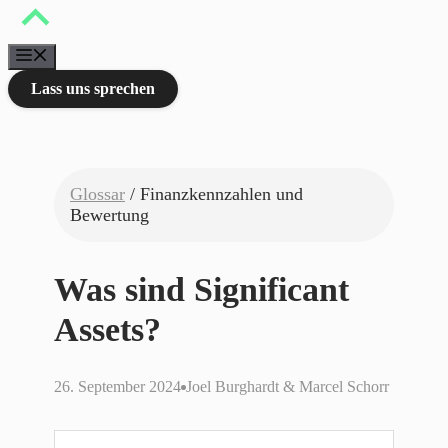
Zum
Inhalt
springen
Menü
Lass uns sprechen
Glossar
/ Finanzkennzahlen und
Bewertung
Was sind Significant
Assets?
26. September 2024
Joel Burghardt & Marcel Schorr