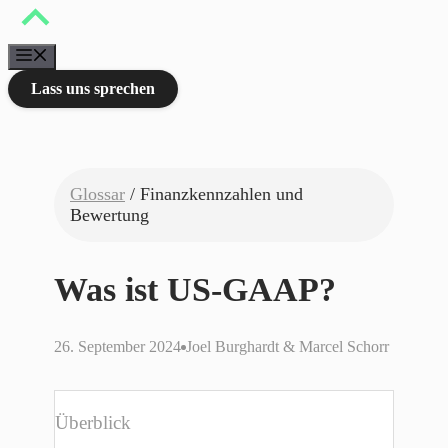
Zum
Inhalt
springen
Menü
Lass uns sprechen
Glossar
/ Finanzkennzahlen und
Bewertung
Was ist US-GAAP?
26. September 2024
Joel Burghardt & Marcel Schorr
Überblick