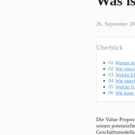
Was is
26. September 2
Überblick
Warum ist 
Wie entwi
Welche Ele
Wie unters
Welche Feh
Wie kann 
Die Value Proposi
seinen potenziell
Geschäftsmodells