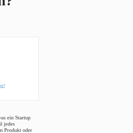
on?
en?
as ein Startup
l jedes
n Produkt oder