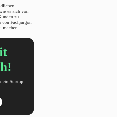
ndlichen
wie es sich von
 Kunden zu
n von Fachjargon
zu machen.
it
h!
dein Startup