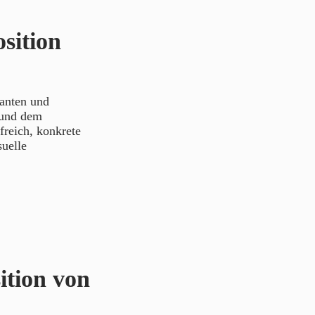
sition
nanten und
 und dem
freich, konkrete
uelle
ition von