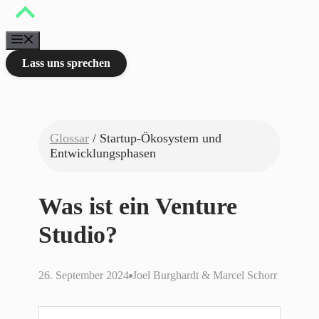
Zum
Inhalt
springen
Menü
Lass uns sprechen
Glossar
/ Startup-Ökosystem und
Entwicklungsphasen
Was ist ein Venture
Studio?
26. September 2024
Joel Burghardt & Marcel Schorr