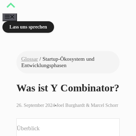
Zum
Inhalt
springen
Menü
Lass uns sprechen
Glossar
/ Startup-Ökosystem und
Entwicklungsphasen
Was ist Y Combinator?
26. September 2024
Joel Burghardt & Marcel Schorr
Überblick