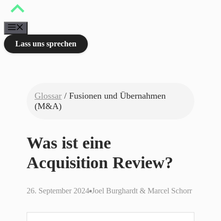
Zum
Inhalt
springen
Menü
Lass uns sprechen
Glossar
/ Fusionen und Übernahmen
(M&A)
Was ist eine
Acquisition Review?
26. September 2024
Joel Burghardt & Marcel Schorr