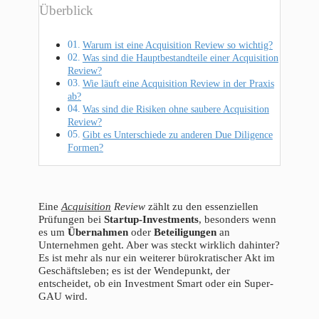
Überblick
Warum ist eine Acquisition Review so wichtig?
Was sind die Hauptbestandteile einer Acquisition
Review?
Wie läuft eine Acquisition Review in der Praxis
ab?
Was sind die Risiken ohne saubere Acquisition
Review?
Gibt es Unterschiede zu anderen Due Diligence
Formen?
Eine
Acquisition
Review
zählt zu den essenziellen
Prüfungen bei
Startup-Investments
, besonders wenn
es um
Übernahmen
oder
Beteiligungen
an
Unternehmen geht. Aber was steckt wirklich dahinter?
Es ist mehr als nur ein weiterer bürokratischer Akt im
Geschäftsleben; es ist der Wendepunkt, der
entscheidet, ob ein Investment Smart oder ein Super-
GAU wird.