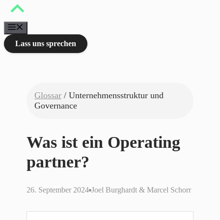
Zum
Inhalt
springen
Menü
Lass uns sprechen
Glossar
/ Unternehmensstruktur und
Governance
Was ist ein Operating
partner?
26. September 2024
Joel Burghardt & Marcel Schorr